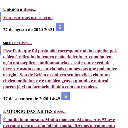
Unknown
disse...
Vou usar mas uso esterno
27 de agosto de 2020 20:31
socorro
disse...
Esse fruto que foi posto não corresponde aí da copaíba pois
o óleo é retirado do tronco e não do fruto. A copaíba tem
ação antisséptica e antiflamatoria e cicatrizante verdade, ,
deve ser usada com cautela pois tem pessoas que podem ter
alergia . Sou de Belém c conheço seu benefício ela tnum
cheiro muito forte e é um óleo grosso quando é natural
porém já vi na farmácia diluída com outros óleos.
17 de setembro de 2020 14:49
EMPORIO DAS ARTES
disse...
É muito bom mesmo. Minha mãe tem 94 anos. Aos 92 teve
derrame pleural.. não foi internada.. fizemos o tratamento