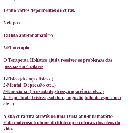
Tenho vários depoimentos de curas.
2 etapas
1:Dieta anti-inflamatório
2:Fitoterapia
O Terapeuta Holístico ajuda resolver os problemas das
pessoas em 4 pilares
1-Fisico (doenças físicas )
2-Mental (Depressão etc..)
3-Emocional ( Ansiedade,stress, impaciência etc.. )
4- Espiritual ( tristeza, solidão , angustia,falta de esperança
etc..,)
A sua cura vira através de uma Dieta anti-inflamatório
E do poderoso tratamento fitoterápico através dos óleos da
vida.