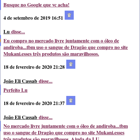
Busque no Google que vc acha!
4 de setembro de 2019 16:51
Lu
disse...
Eu compro no mercado livre juntamente com o óleo de
andiroba...tbm uso o sangue de Dragão que compro no site
Mukani.esses três produtos são maravilhosos.
18 de fevereiro de 2020 21:28
João Eli Cassab
disse...
Perfeito Lu
18 de fevereiro de 2020 21:37
João Eli Cassab
disse...
No mercado livre juntamente com o óleo de andiroba...tbm
uso o sangue de Dragão que compro no site Mukani.esses
três produtos são maravilhosos. Ajuda da LU.