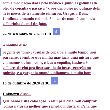
com a medicação dada pelo médico e junto as gotinhas de
óleo de copaíba e passava 4x por dia o óleo no pulmão dela.
Três meses de tratamento ela sarou. Graças a Deus.
Continua tomando todo dia 3 gotas de manhã com meia
colherinha de mel de Jataí.
22 de setembro de 2020 21:01
Anônimo disse...
oi gente eu tomo cápsulas de copaíba a muito tempo, sou
paraense, e lembro que minha mãe fazia uma mistura que
chamamos de lambedor, e leva a copaíba, bastava 3
colheres de chá pra ficar sarada da tosse, secreção no
pulmão, e a garganta quando inflamava. é muito bom
15 de outubro de 2020 21:01
Unknown
disse...
Que banaca sua colocação. Valeu pela dica .vou comprar
.coisas naturais melhor que remédio industrial. Pena que