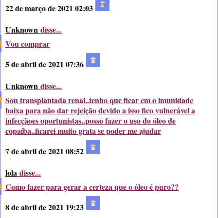
22 de março de 2021 02:03
Unknown
disse...
Vou comprar
5 de abril de 2021 07:36
Unknown
disse...
Sou transplantada renal..tenho que ficar cm o imunidade
baixa para não dar rejeição devido a isso fico vulnerável a
infecçãoes oportunistas..posso fazer o uso do óleo de
copaíba..ficarei muito grata se poder me ajudar
7 de abril de 2021 08:52
lola
disse...
Como fazer para gerar a certeza que o óleo é puro??
8 de abril de 2021 19:23