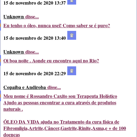
15 de novembro de 2020 13:37
Unknown
disse...
Eu tenho o óleo, nunca usei! Como saber se é puro?
15 de novembro de 2020 13:40
Unknown
disse...
Oi boa noite . Aonde eu encontro aqui no Rio?
15 de novembro de 2020 22:29
Copaiba e Andiroba
disse...
Meu nome é Rossandro Caxito sou Terapeuta Holístico
Ajudo as pessoas encontrar a cura através de produtos
naturais .
ÓLEO DA VIDA ajuda no Tratamento da cura física de
Fibromilgia,Artrite,Câncer,Gastrite,Rinite,Asma,e + de 100
doenças