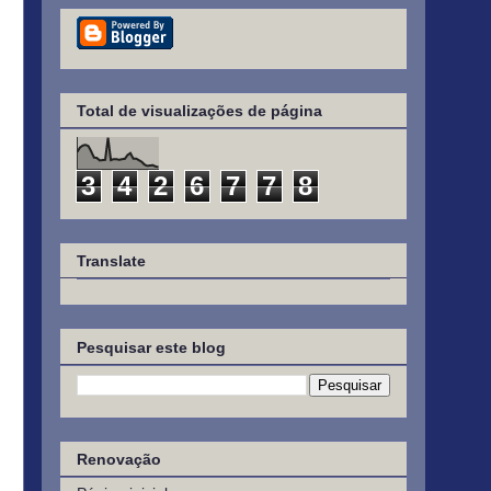
Total de visualizações de página
3
4
2
6
7
7
8
Translate
Pesquisar este blog
Renovação