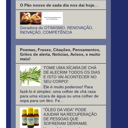
O Pão nosso de cada dia nos dai hoje. .
Geradora do OTIMISMO, RENOVAÇÃO,
ÍNOVAÇÂO, COMPETÊNCIA
Poemas, Frases, Citações, Pensamentos,
Gritos de alerta, Noticias, Avisos, e muito
mais!
TOME UMA XÍCARA DE CHÁ
DE ALECRIM TODOS OS DIAS
E ISTO VAI ACONTECER NO
SEU CORPO!
Ele é muito poderoso! Para
fazê-lo é simples: uma colher de chá rasa
para uma xícara de água ou uma colher de
sopa para um litro. Fe...
"ÓLEO DA VIDA" PODE
AJUDAR NA RECUPERAÇÃO
DE PESSOAS QUE
SOFRERAM DERRAME.