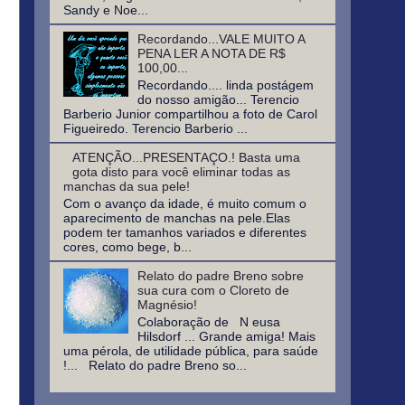
Sandy e Noe...
Recordando...VALE MUITO A
PENA LER A NOTA DE R$
100,00...
Recordando.... linda postágem
do nosso amigão... Terencio
Barberio Junior compartilhou a foto de Carol
Figueiredo. Terencio Barberio ...
ATENÇÃO...PRESENTAÇO.! Basta uma
gota disto para você eliminar todas as
manchas da sua pele!
Com o avanço da idade, é muito comum o
aparecimento de manchas na pele.Elas
podem ter tamanhos variados e diferentes
cores, como bege, b...
Relato do padre Breno sobre
sua cura com o Cloreto de
Magnésio!
Colaboração de N eusa
Hilsdorf ... Grande amiga! Mais
uma pérola, de utilidade pública, para saúde
!... Relato do padre Breno so...