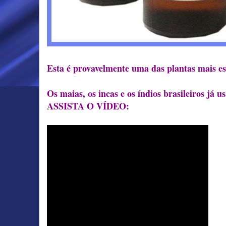
Esta é provavelmente uma das plantas mais es
Os maias, os incas e os índios brasileiros já
ASSISTA O VÍDEO: