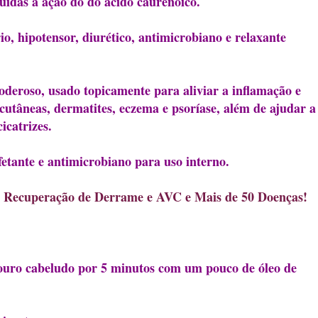
uídas à ação do do ácido caurenoico.
o, hipotensor, diurético, antimicrobiano e relaxante
deroso, usado topicamente para aliviar a inflamação e
 cutâneas, dermatites, eczema e psoríase, além de ajudar a
icatrizes.
etante e antimicrobiano para uso interno.
ecuperação de Derrame e AVC e Mais de 50 Doenças!
couro cabeludo por 5 minutos com um pouco de óleo de