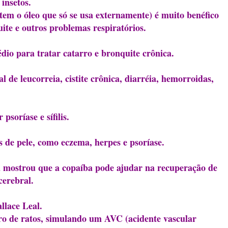
insetos.
tem o óleo que só se usa externamente) é muito benéfico
uite e outros problemas respiratórios.
dio para tratar catarro e bronquite crônica.
e leucorreia, cistite crônica, diarréia, hemorroidas,
soríase e sífilis.
s de pele, como eczema, herpes e psoríase.
 mostrou que a copaíba pode ajudar na recuperação de
cerebral.
llace Leal.
ro de ratos, simulando um AVC (acidente vascular