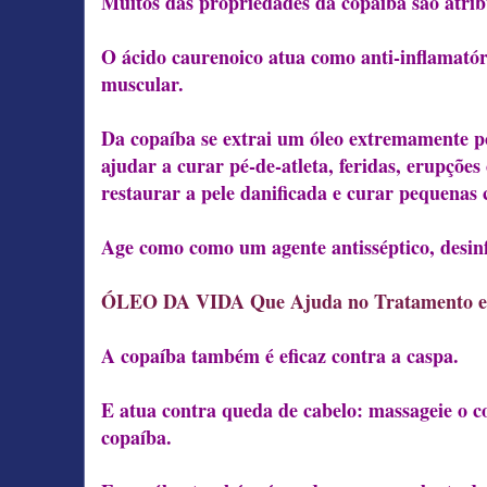
Muitos das propriedades da copaíba são atrib
O ácido caurenoico atua como anti-inflamatóri
muscular.
Da copaíba se extrai um óleo extremamente po
ajudar a curar pé-de-atleta, feridas, erupções
restaurar a pele danificada e curar pequenas c
Age como como um agente antisséptico, desinf
ÓLEO DA VIDA Que Ajuda no Tratamento e R
A copaíba também é eficaz contra a caspa.
E atua contra queda de cabelo: massageie o 
copaíba.