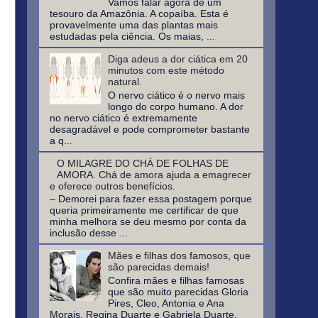
Vamos falar agora de um
tesouro da Amazônia. A copaíba. Esta é
provavelmente uma das plantas mais
estudadas pela ciência. Os maias, ...
Diga adeus a dor ciática em 20
minutos com este método
natural.
O nervo ciático é o nervo mais
longo do corpo humano. A dor
no nervo ciático é extremamente
desagradável e pode comprometer bastante
a q...
O MILAGRE DO CHÁ DE FOLHAS DE
AMORA. Chá de amora ajuda a emagrecer
e oferece outros benefícios.
– Demorei para fazer essa postagem porque
queria primeiramente me certificar de que
minha melhora se deu mesmo por conta da
inclusão desse ...
Mães e filhas dos famosos, que
são parecidas demais!
Confira mães e filhas famosas
que são muito parecidas Gloria
Pires, Cleo, Antonia e Ana
Morais, Regina Duarte e Gabriela Duarte,