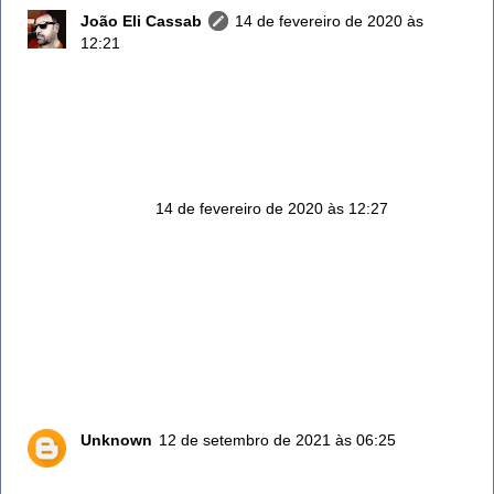
João Eli Cassab
14 de fevereiro de 2020 às
12:21
2 – Equilibra a pressão arterial
A planta medicinal é boa para tratar a pressão alta,
pois possui propriedades que ajudam a melhorar a
circulação sanguínea.
Anônimo
14 de fevereiro de 2020 às 12:27
Emagrece e ajuda a digestão
O alecrim é rico em minerais como o potássio, cálcio,
sódio, magnésio e fósforo. A ingestão dessas
vitaminas e minerais favorece a perda de peso por ter
ação diurética. O chá do Alecrim é digestivo e
sudorífero, o que faz aliviar os sintomas da má
digestão. Além disso, auxilia na limpeza do fígado
Unknown
12 de setembro de 2021 às 06:25
Amei saber dê tudo isso vou colocar em prática,
obrigada