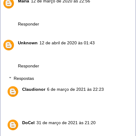
Maria
12 de março de 2020 às 22:56
Pelo jeito o Alecrim serve pra tudo,não precisamos de mais
nada. A i onde bem que é fácil de achar.
Responder
Unknown
12 de abril de 2020 às 01:43
Já plantei várias vezes e é difícil de pegar.
Qual é o segredo?
Responder
Respostas
Claudionor
6 de março de 2021 às 22:23
Só põe um galhinho no substrato sempre molhado.
Pega muito fácil.
DoCel
31 de março de 2021 às 21:20
Cuidado não regar demais...pode apodrecer a raiz.Tb