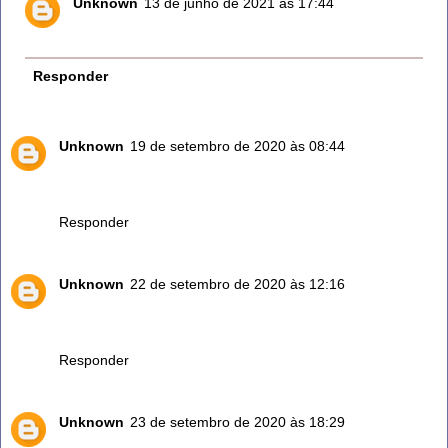
Unknown
13 de junho de 2021 às 17:44
Pq têm sódio que é sal
Responder
Unknown
19 de setembro de 2020 às 08:44
Obrigado pela dica, tenho esta planta no meu jardim mas
nao sabia sua utilidade. Abraços- Moçambique.
Responder
Unknown
22 de setembro de 2020 às 12:16
Eu tenho na minha horta faço chás e gosto de colocar em
carne (porco/frango)na hora de assar fica mt bom
Responder
Unknown
23 de setembro de 2020 às 18:29