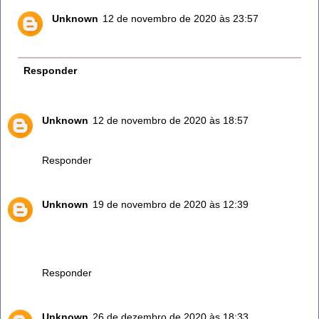
Unknown
12 de novembro de 2020 às 23:57
Vê na internet como faz.
Responder
Unknown
12 de novembro de 2020 às 18:57
Amo chá de alecrim Deus abençoe
Responder
Unknown
19 de novembro de 2020 às 12:39
Boa Tarde... Não sabia de tantas eficaz , deste santo e
PODEROSA EVA...AMEI!... Vou usar como chá para dores
musculares ! Só usava como defumador! Agradecida!!!
Responder
Unknown
26 de dezembro de 2020 às 18:33