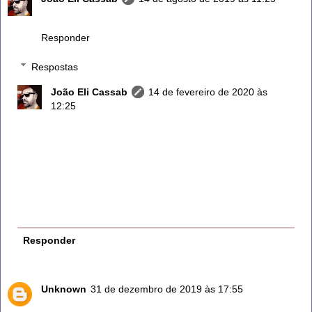
Valeu!
Responder
Respostas
João Eli Cassab
14 de fevereiro de 2020 às
12:25
Emagrece e ajuda a digestão
O alecrim é rico em minerais como o potássio, cálcio,
sódio, magnésio e fósforo. A ingestão dessas
vitaminas e minerais favorece a perda de peso por ter
ação diurética. O chá do Alecrim é digestivo e
sudorífero, o que faz aliviar os sintomas da má
digestão. Além disso, auxilia na limpeza do fígado
Responder
Unknown
31 de dezembro de 2019 às 17:55
Muito bom mesmo.