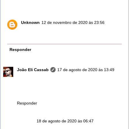
de janeiro 992347127
Unknown
12 de novembro de 2020 às 23:56
Compra no Carrefour...
Comprei o meu la, está enorme e lindo.
Responder
João Eli Cassab
17 de agosto de 2020 às 13:49
Sensacional sua atenção dispensada a todos! Eu mesmo
tenho dificuldades em achar... Muito obrigado pela sua
participação e querer estar ajudando aos demais! Forte
abraço!
Responder
Anônimo
18 de agosto de 2020 às 06:47
Excelente!!!