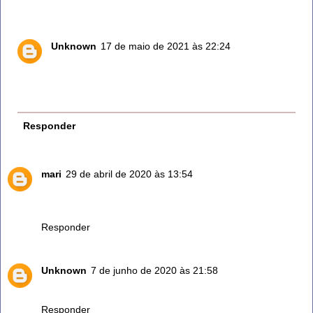
deixe em local com bastante sol.
Unknown
17 de maio de 2021 às 22:24
Comprei uma plantinha dessa esta muito grande ja
troquei o vaso duas vezes fiz mudas pra as vizinas
amo
Responder
mari
29 de abril de 2020 às 13:54
o segredo eé deixar criar raiz em um copo de agua lemrar
de troca água sempre.
Responder
Unknown
7 de junho de 2020 às 21:58
Vou fazer uso.obrigada.
Responder