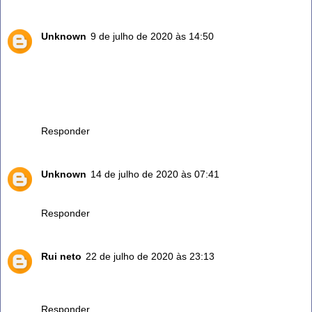
Unknown
9 de julho de 2020 às 14:50
Boa tarde !
Voce sabe como extrair o oleo do alecrim?
Obrigada |
Obrigada pelas dicas.
Responder
Unknown
14 de julho de 2020 às 07:41
Muito bom saber obrigado ..
Responder
Rui neto
22 de julho de 2020 às 23:13
Olá quando você diz uma colher de sopa para 1 litro de
água,,, mas uma colher só das folhas ou o tranco também
Responder