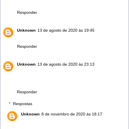
Tempero para carnes
Responder
Unknown
13 de agosto de 2020 às 19:45
Amei obg por dividir seu conhecimento
Responder
Unknown
13 de agosto de 2020 às 23:13
Sou de Porto Alegre rs uso alecrim , muito bom , tenho
plantação no quintal , se puder ajudar alguém a ter e só
avisar
Responder
Respostas
Unknown
8 de novembro de 2020 às 18:17
Gostaria de ter em casa porém é muito difícil
aqui,como você poderia me ajudar a ter? Moro em rio