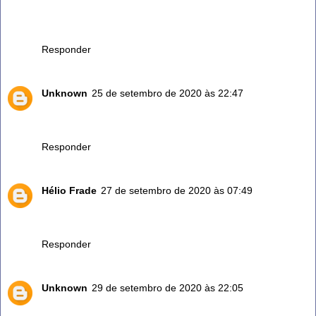
O alecrim realmente ele é excelente para várias coisas!
Tenho ele no meu quintal, faço chá quase todos os dias...
além de ser saboroso é medicinal.
Responder
Unknown
25 de setembro de 2020 às 22:47
Agora vou tomar é dar para meu marido porque ele fazer
hemudiares
Responder
Hélio Frade
27 de setembro de 2020 às 07:49
Bom dia a todos. O alecrim do Campo tem as mesmas
propriedades do alecrim doméstico?
Responder
Unknown
29 de setembro de 2020 às 22:05
Faço uso de chá com gengibre e dois cravos e uma colher