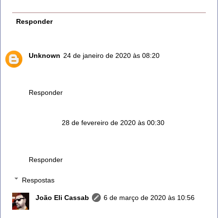
Responder
Unknown
24 de janeiro de 2020 às 08:20
Alecim:não sabia das mil e uma utilidade dele. Amo
alecrim,obrigado pelas dicas.
Responder
Anônimo
28 de fevereiro de 2020 às 00:30
Tenho dificuldade em comprar uma muda como essa do
vaso. Moro no Rio de Janeiro. Onde encontrar?
Responder
Respostas
João Eli Cassab
6 de março de 2020 às 10:56
Em uma floricultura peça ao responsável ... Com