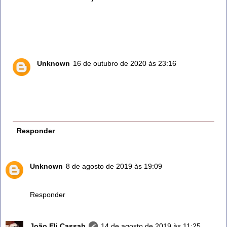
Eu sabia que o alecrim é bom para hipertensão, daí o
artigo diz para ter cuidado: como assim? É bom ou
ruim?
Unknown
16 de outubro de 2020 às 23:16
O alecrim sempre foi perigoso para quem tem pressão
alta, desde que o mundo é mundo, vc entendeu? esta
em letras garrafais ai em cima. O que voce nao
entendeu?
Responder
Unknown
8 de agosto de 2019 às 19:09
O alecrim não incha o corpo
Responder
João Eli Cassab
14 de agosto de 2019 às 11:25