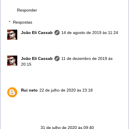
Abraço!!!
Responder
Respostas
João Eli Cassab
14 de agosto de 2019 às 11:24
Obrigado! Amém para nós todos!
João Eli Cassab
11 de dezembro de 2019 às
20:15
Acabei de rever... Valeu!
Rui neto
22 de julho de 2020 às 23:18
Olá quando você diz uma colher de sopa para 1 litro
de água,,, mas uma colher só das folhas ou o tranco
também
Anônimo
31 de julho de 2020 às 09:40