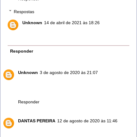
Respostas
Unknown
14 de abril de 2021 às 18:26
Desse jeito quer acabar com o pé de alecrim. Usando
até o tronco.
Responder
Unknown
3 de agosto de 2020 às 21:07
Eu comecei a fazer uso do chá de alecrim realmente é
ótimo..gosto dd tomar a noite ,ajuda no estresse. Obrigada
uma boa noite pra todos...
Responder
DANTAS PEREIRA
12 de agosto de 2020 às 11:46
Reamente o alecrim é excelente
Além de ser uma delícia como