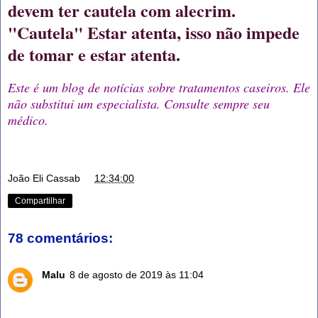
devem ter cautela com alecrim.
"Cautela" Estar atenta, isso não impede
de tomar e estar atenta.
Este é um blog de notícias sobre tratamentos caseiros. Ele
não substitui um especialista. Consulte sempre seu
médico.
João Eli Cassab
at
12:34:00
Compartilhar
78 comentários:
Malu
8 de agosto de 2019 às 11:04
Obrigada ! Que Deus te Abençoe com mais Saúde,
Sabedoria e todo Sucesso que fizer e faz por merecer!