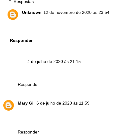
Respostas
Unknown
12 de novembro de 2020 às 23:54
Faço mudas sem precisar colocar na água.
Tiro os galhos e coloco direto na terra. Estão lindos.
Responder
Sue
4 de julho de 2020 às 21:15
Quanto conheciment gostei vou fazem mais uso dessa
planta abençoada!!!
Responder
Mary Gil
6 de julho de 2020 às 11:59
Olá,João!
Excelente dica! Irei fazer uso do alecrim todos os dias!
Obrigada por compartilhar essa maravilha!
Responder