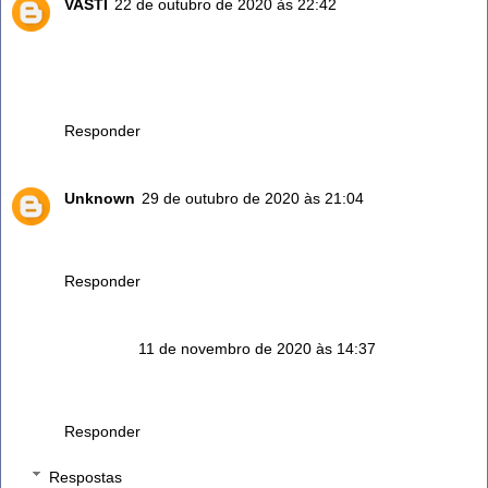
VASTI
22 de outubro de 2020 às 22:42
TENHO NO QUINTAL E QUASE NÃO USO... AMO PASSAR
A MÃO E SENTIR O CHEIRO, NÃO SABIA DE TANTAS
PROPRIEDADES, MUITO OBRIGADA POR
COMPARTILHAR CONHECIMENTOS!
Responder
Unknown
29 de outubro de 2020 às 21:04
8maravilha Mto obrigada que DEUS TE ABENÇOE já usava
sem saber das propriedades vou usar mais.
Responder
Anônimo
11 de novembro de 2020 às 14:37
Meu filho tem um tipo de furunco ou quisto e ja fez 2
cirurgia. Tem alguma pasta se alecrim qq posso colocar.
Responder
Respostas