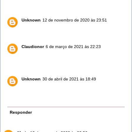
certeza irá te ajudar. Obrigado
Unknown
12 de novembro de 2020 às 23:51
Carrefour comprei uma muda linda e está enorme.
Claudionor
6 de março de 2021 às 22:23
Basta vc pegar um galhinho e colocar em um vaso
com barro adubado, ele pega muito facilmente.
Unknown
30 de abril de 2021 às 18:49
Eu já comprei na loja Leroy Merlyn. E está muito
grande a muda que eu comprei. Gosto muito como
tempero.
Responder