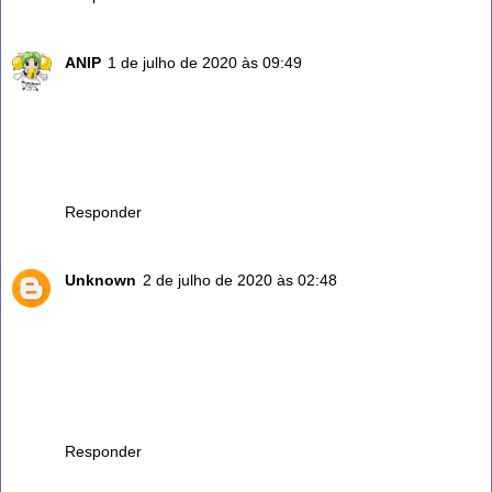
ANIP
1 de julho de 2020 às 09:49
Yo tengo unas ramitas en agua hace varios dias ya me
esta agarrando raiz para plantarla .. tengo una ramas en
aceite y para hacer mis guisos es maravilloso el sabor que
le da ...Gracias ya que no sabia lo del te ..voy hacerlo
ahora mismo.. de nuevo GRACIAS
Responder
Unknown
2 de julho de 2020 às 02:48
Dizem que o alecrim nasceu porque Nossa Senhora jogava
a agua do banho de Jesus no canto da parede e lá nasceu
o alecrim porisso ele é tão bom, você acredita? Eu acredito
já tentei várias vezes mas não conseguia plantar agora sei
porque, tem que ter raiz, obrigada pelas dicas, se tiver
mais,nós agradecemos.Deus te abençoe sempre
Responder