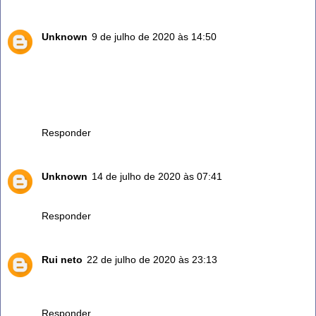
Unknown
9 de julho de 2020 às 14:50
Boa tarde !
Voce sabe como extrair o oleo do alecrim?
Obrigada |
Obrigada pelas dicas.
Responder
Unknown
14 de julho de 2020 às 07:41
Muito bom saber obrigado ..
Responder
Rui neto
22 de julho de 2020 às 23:13
Olá quando você diz uma colher de sopa para 1 litro de
água,,, mas uma colher só das folhas ou o tranco também
Responder