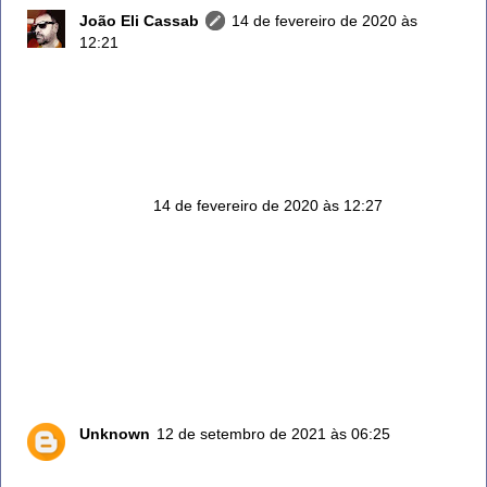
João Eli Cassab
14 de fevereiro de 2020 às
12:21
2 – Equilibra a pressão arterial
A planta medicinal é boa para tratar a pressão alta,
pois possui propriedades que ajudam a melhorar a
circulação sanguínea.
Anônimo
14 de fevereiro de 2020 às 12:27
Emagrece e ajuda a digestão
O alecrim é rico em minerais como o potássio, cálcio,
sódio, magnésio e fósforo. A ingestão dessas
vitaminas e minerais favorece a perda de peso por ter
ação diurética. O chá do Alecrim é digestivo e
sudorífero, o que faz aliviar os sintomas da má
digestão. Além disso, auxilia na limpeza do fígado
Unknown
12 de setembro de 2021 às 06:25
Amei saber dê tudo isso vou colocar em prática,
obrigada