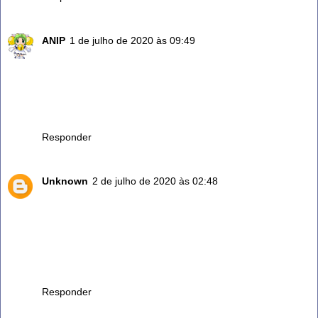
ANIP
1 de julho de 2020 às 09:49
Yo tengo unas ramitas en agua hace varios dias ya me
esta agarrando raiz para plantarla .. tengo una ramas en
aceite y para hacer mis guisos es maravilloso el sabor que
le da ...Gracias ya que no sabia lo del te ..voy hacerlo
ahora mismo.. de nuevo GRACIAS
Responder
Unknown
2 de julho de 2020 às 02:48
Dizem que o alecrim nasceu porque Nossa Senhora jogava
a agua do banho de Jesus no canto da parede e lá nasceu
o alecrim porisso ele é tão bom, você acredita? Eu acredito
já tentei várias vezes mas não conseguia plantar agora sei
porque, tem que ter raiz, obrigada pelas dicas, se tiver
mais,nós agradecemos.Deus te abençoe sempre
Responder