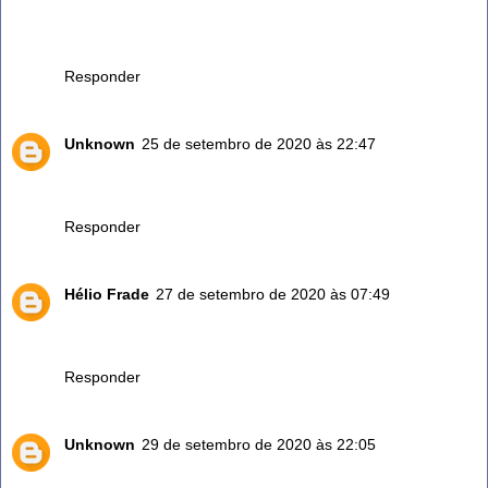
O alecrim realmente ele é excelente para várias coisas!
Tenho ele no meu quintal, faço chá quase todos os dias...
além de ser saboroso é medicinal.
Responder
Unknown
25 de setembro de 2020 às 22:47
Agora vou tomar é dar para meu marido porque ele fazer
hemudiares
Responder
Hélio Frade
27 de setembro de 2020 às 07:49
Bom dia a todos. O alecrim do Campo tem as mesmas
propriedades do alecrim doméstico?
Responder
Unknown
29 de setembro de 2020 às 22:05
Faço uso de chá com gengibre e dois cravos e uma colher