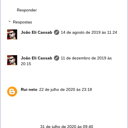
Abraço!!!
Responder
Respostas
João Eli Cassab
14 de agosto de 2019 às 11:24
Obrigado! Amém para nós todos!
João Eli Cassab
11 de dezembro de 2019 às
20:15
Acabei de rever... Valeu!
Rui neto
22 de julho de 2020 às 23:18
Olá quando você diz uma colher de sopa para 1 litro
de água,,, mas uma colher só das folhas ou o tranco
também
Anônimo
31 de julho de 2020 às 09:40