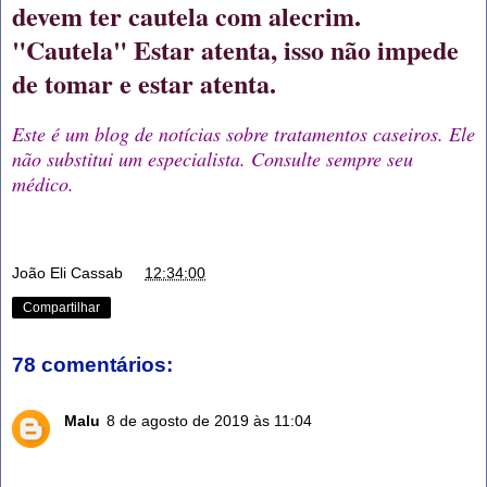
devem ter cautela com alecrim.
"Cautela" Estar atenta, isso não impede
de tomar e estar atenta.
Este é um blog de notícias sobre tratamentos caseiros. Ele
não substitui um especialista. Consulte sempre seu
médico.
João Eli Cassab
at
12:34:00
Compartilhar
78 comentários:
Malu
8 de agosto de 2019 às 11:04
Obrigada ! Que Deus te Abençoe com mais Saúde,
Sabedoria e todo Sucesso que fizer e faz por merecer!