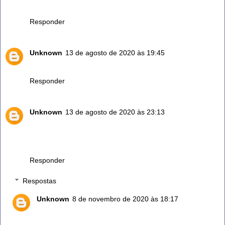
Tempero para carnes
Responder
Unknown
13 de agosto de 2020 às 19:45
Amei obg por dividir seu conhecimento
Responder
Unknown
13 de agosto de 2020 às 23:13
Sou de Porto Alegre rs uso alecrim , muito bom , tenho
plantação no quintal , se puder ajudar alguém a ter e só
avisar
Responder
Respostas
Unknown
8 de novembro de 2020 às 18:17
Gostaria de ter em casa porém é muito difícil
aqui,como você poderia me ajudar a ter? Moro em rio