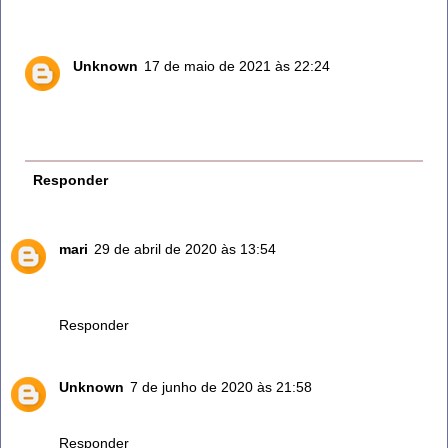
deixe em local com bastante sol.
Unknown
17 de maio de 2021 às 22:24
Comprei uma plantinha dessa esta muito grande ja
troquei o vaso duas vezes fiz mudas pra as vizinas
amo
Responder
mari
29 de abril de 2020 às 13:54
o segredo eé deixar criar raiz em um copo de agua lemrar
de troca água sempre.
Responder
Unknown
7 de junho de 2020 às 21:58
Vou fazer uso.obrigada.
Responder