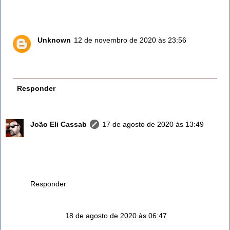
de janeiro 992347127
Unknown
12 de novembro de 2020 às 23:56
Compra no Carrefour...
Comprei o meu la, está enorme e lindo.
Responder
João Eli Cassab
17 de agosto de 2020 às 13:49
Sensacional sua atenção dispensada a todos! Eu mesmo
tenho dificuldades em achar... Muito obrigado pela sua
participação e querer estar ajudando aos demais! Forte
abraço!
Responder
Anônimo
18 de agosto de 2020 às 06:47
Excelente!!!