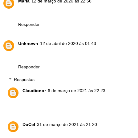
Maria
12 de março de 2020 às 22:56
Pelo jeito o Alecrim serve pra tudo,não precisamos de mais
nada. A i onde bem que é fácil de achar.
Responder
Unknown
12 de abril de 2020 às 01:43
Já plantei várias vezes e é difícil de pegar.
Qual é o segredo?
Responder
Respostas
Claudionor
6 de março de 2021 às 22:23
Só põe um galhinho no substrato sempre molhado.
Pega muito fácil.
DoCel
31 de março de 2021 às 21:20
Cuidado não regar demais...pode apodrecer a raiz.Tb