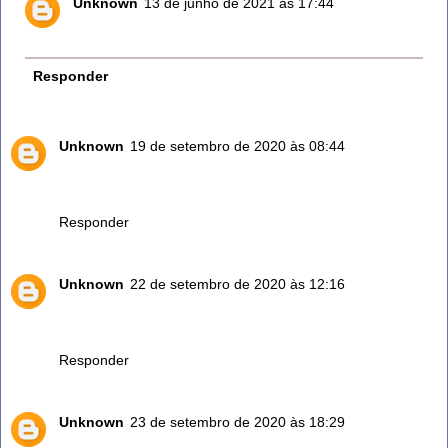
Unknown
13 de junho de 2021 às 17:44
Pq têm sódio que é sal
Responder
Unknown
19 de setembro de 2020 às 08:44
Obrigado pela dica, tenho esta planta no meu jardim mas
nao sabia sua utilidade. Abraços- Moçambique.
Responder
Unknown
22 de setembro de 2020 às 12:16
Eu tenho na minha horta faço chás e gosto de colocar em
carne (porco/frango)na hora de assar fica mt bom
Responder
Unknown
23 de setembro de 2020 às 18:29