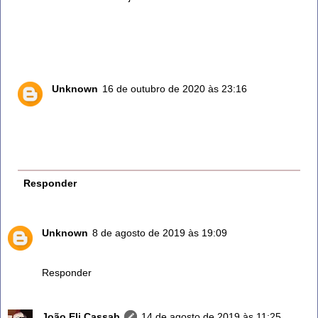
Eu sabia que o alecrim é bom para hipertensão, daí o
artigo diz para ter cuidado: como assim? É bom ou
ruim?
Unknown
16 de outubro de 2020 às 23:16
O alecrim sempre foi perigoso para quem tem pressão
alta, desde que o mundo é mundo, vc entendeu? esta
em letras garrafais ai em cima. O que voce nao
entendeu?
Responder
Unknown
8 de agosto de 2019 às 19:09
O alecrim não incha o corpo
Responder
João Eli Cassab
14 de agosto de 2019 às 11:25