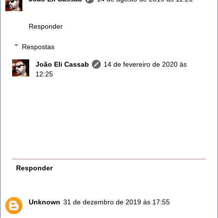
Valeu!
Responder
Respostas
João Eli Cassab
14 de fevereiro de 2020 às
12:25
Emagrece e ajuda a digestão
O alecrim é rico em minerais como o potássio, cálcio,
sódio, magnésio e fósforo. A ingestão dessas
vitaminas e minerais favorece a perda de peso por ter
ação diurética. O chá do Alecrim é digestivo e
sudorífero, o que faz aliviar os sintomas da má
digestão. Além disso, auxilia na limpeza do fígado
Responder
Unknown
31 de dezembro de 2019 às 17:55
Muito bom mesmo.