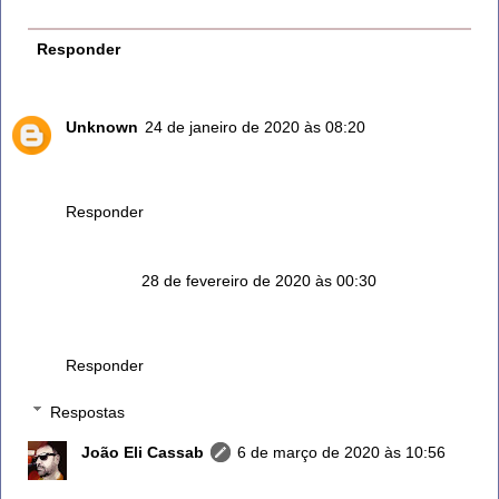
Responder
Unknown
24 de janeiro de 2020 às 08:20
Alecim:não sabia das mil e uma utilidade dele. Amo
alecrim,obrigado pelas dicas.
Responder
Anônimo
28 de fevereiro de 2020 às 00:30
Tenho dificuldade em comprar uma muda como essa do
vaso. Moro no Rio de Janeiro. Onde encontrar?
Responder
Respostas
João Eli Cassab
6 de março de 2020 às 10:56
Em uma floricultura peça ao responsável ... Com