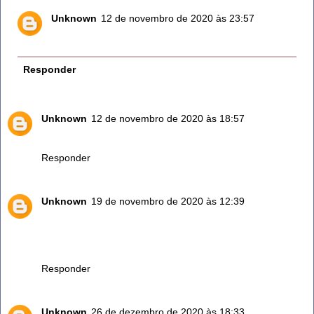
Unknown
12 de novembro de 2020 às 23:57
Vê na internet como faz.
Responder
Unknown
12 de novembro de 2020 às 18:57
Amo chá de alecrim Deus abençoe
Responder
Unknown
19 de novembro de 2020 às 12:39
Boa Tarde... Não sabia de tantas eficaz , deste santo e
PODEROSA EVA...AMEI!... Vou usar como chá para dores
musculares ! Só usava como defumador! Agradecida!!!
Responder
Unknown
26 de dezembro de 2020 às 18:33