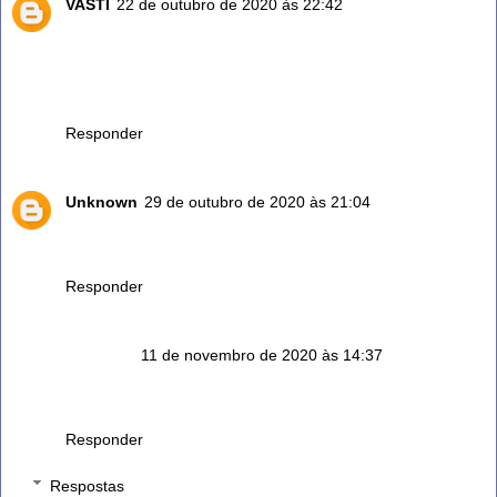
VASTI
22 de outubro de 2020 às 22:42
TENHO NO QUINTAL E QUASE NÃO USO... AMO PASSAR
A MÃO E SENTIR O CHEIRO, NÃO SABIA DE TANTAS
PROPRIEDADES, MUITO OBRIGADA POR
COMPARTILHAR CONHECIMENTOS!
Responder
Unknown
29 de outubro de 2020 às 21:04
8maravilha Mto obrigada que DEUS TE ABENÇOE já usava
sem saber das propriedades vou usar mais.
Responder
Anônimo
11 de novembro de 2020 às 14:37
Meu filho tem um tipo de furunco ou quisto e ja fez 2
cirurgia. Tem alguma pasta se alecrim qq posso colocar.
Responder
Respostas