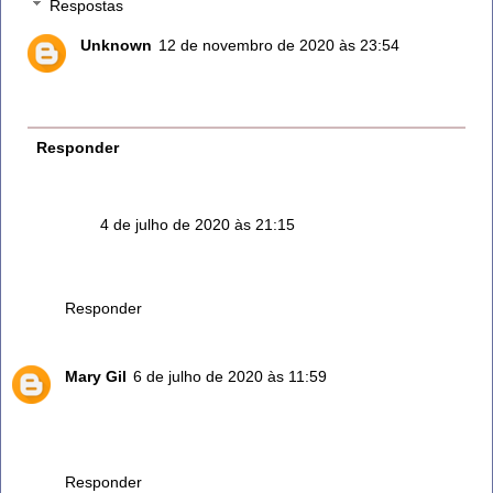
Respostas
Unknown
12 de novembro de 2020 às 23:54
Faço mudas sem precisar colocar na água.
Tiro os galhos e coloco direto na terra. Estão lindos.
Responder
Sue
4 de julho de 2020 às 21:15
Quanto conheciment gostei vou fazem mais uso dessa
planta abençoada!!!
Responder
Mary Gil
6 de julho de 2020 às 11:59
Olá,João!
Excelente dica! Irei fazer uso do alecrim todos os dias!
Obrigada por compartilhar essa maravilha!
Responder