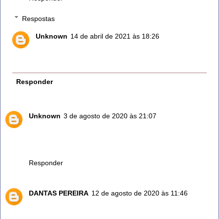
Respostas
Unknown
14 de abril de 2021 às 18:26
Desse jeito quer acabar com o pé de alecrim. Usando
até o tronco.
Responder
Unknown
3 de agosto de 2020 às 21:07
Eu comecei a fazer uso do chá de alecrim realmente é
ótimo..gosto dd tomar a noite ,ajuda no estresse. Obrigada
uma boa noite pra todos...
Responder
DANTAS PEREIRA
12 de agosto de 2020 às 11:46
Reamente o alecrim é excelente
Além de ser uma delícia como