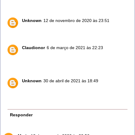
certeza irá te ajudar. Obrigado
Unknown
12 de novembro de 2020 às 23:51
Carrefour comprei uma muda linda e está enorme.
Claudionor
6 de março de 2021 às 22:23
Basta vc pegar um galhinho e colocar em um vaso
com barro adubado, ele pega muito facilmente.
Unknown
30 de abril de 2021 às 18:49
Eu já comprei na loja Leroy Merlyn. E está muito
grande a muda que eu comprei. Gosto muito como
tempero.
Responder