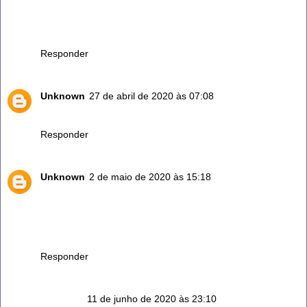
MINUTOS,PASSE A LIXA DE PES,FICARA MARAVILHOSO
SEUS PES, SUPER FINO....
Responder
Unknown
27 de abril de 2020 às 07:08
Pode ser qualquer vinagre
Responder
Unknown
2 de maio de 2020 às 15:18
Vinagre na minha casa é indispensável, uso em tudo, na
lavagem das roupas, na cozinha, quando meu gato faz xixi
coloco o vinagre, pronto o mal cheiro some, enfim são
inúmeras as utilidades.
Responder
Anônimo
11 de junho de 2020 às 23:10