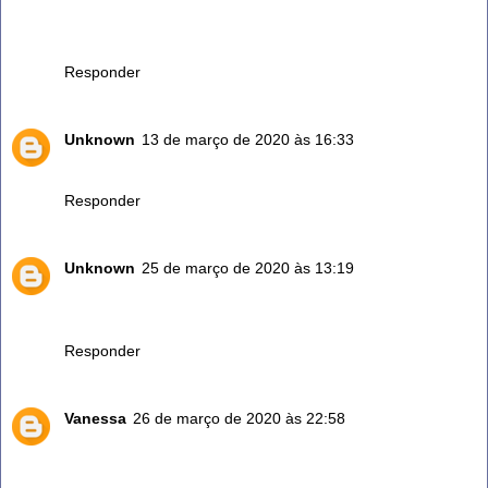
Eu já utilizava o vinagre na limpeza da casa,mas aprendi
várias coisas que não sabia. Como pra os pés
Responder
Unknown
13 de março de 2020 às 16:33
Gostei muito de saber como o vinagre e útil.
Responder
Unknown
25 de março de 2020 às 13:19
Uso o vinagre branco pra lavar roupas de cama e toalhas
fica muito macio além de ser ótimo para limpar a máquina.
Responder
Vanessa
26 de março de 2020 às 22:58
Em época de corona vírus uso para tudo aqui! Mas hora e
diretamente nas fugas dos pisos e depois uma estragada