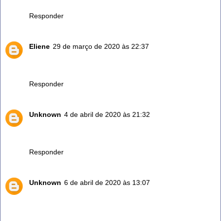
de leve deixa elas como nova!
Responder
Eliene
29 de março de 2020 às 22:37
Essa medida de meio copo de listerine azul são mais ou
menos quantos ML , a quantidade?
Responder
Unknown
4 de abril de 2020 às 21:32
Eu muito bom vinagre pra mim es como sal não poje fatal
em casa eu amo
Responder
Unknown
6 de abril de 2020 às 13:07
USE O VINAGRE COM UMA COLHER DE BICARBONATO
DE SODIO EM UMA BACIA DE AGUA MORNA E
MERUGULHA OS PES E DEIXA POR UNS 30