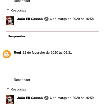
Responder
Respostas
João Eli Cassab
6 de março de 2020 às 10:58
Isso aí!
Responder
Regi
22 de fevereiro de 2020 às 06:31
Eu uso o vinagre branco com detergente neutro para dar
banho em meus cachorros acaba com as pulgas e não
causa
alergia neles... a mesma medida dos dois misturados
Responder
Respostas
João Eli Cassab
6 de março de 2020 às 10:59
Excelente! valeu!