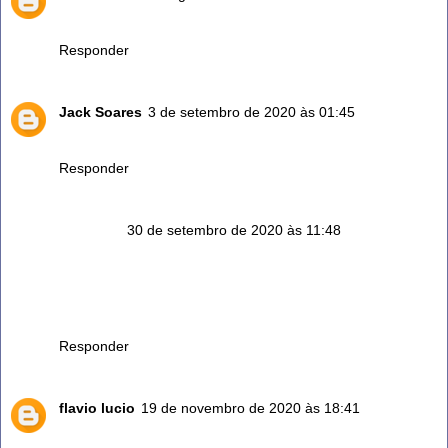
Adorei as dicaa.
Responder
Jack Soares
3 de setembro de 2020 às 01:45
Amei as dicas. Parabéns!
Responder
Anônimo
30 de setembro de 2020 às 11:48
Usar o vinagre puro, para limpar o rejunte, esfregando um
pouco, com uma escovinha de dente velha, principalmente
o da cozinha e lavanderia, não tem igual. Sem falar, que o
rejunte dura bastante tempo limpo. É uma benção!!!
Responder
flavio lucio
19 de novembro de 2020 às 18:41
EITA!!!!! QUE COISA BOA HEM . OBRIGADA PELAS DICAS