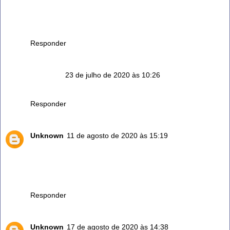
Adoroooooooooo.Uso na limpeza de casa, na pia, no chão
,na roupa.
Tira o cheiro de fritura������
Responder
Anônimo
23 de julho de 2020 às 10:26
eu uso vinagre em tudo aqui em casa....
Responder
Unknown
11 de agosto de 2020 às 15:19
Realmente o vinagre é maravilhoso e indispensável na
minha casa
Responder
Unknown
17 de agosto de 2020 às 14:38