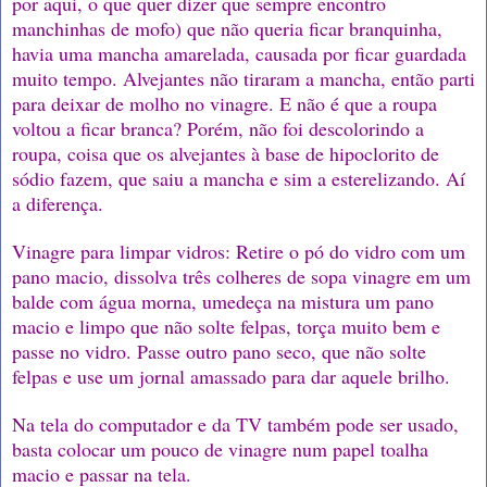
por aqui, o que quer dizer que sempre encontro
manchinhas de mofo) que não queria ficar branquinha,
havia uma mancha amarelada, causada por ficar guardada
muito tempo. Alvejantes não tiraram a mancha, então parti
para deixar de molho no vinagre. E não é que a roupa
voltou a ficar branca? Porém, não foi descolorindo a
roupa, coisa que os alvejantes à base de hipoclorito de
sódio fazem, que saiu a mancha e sim a esterelizando. Aí
a diferença.
Vinagre para limpar vidros: Retire o pó do vidro com um
pano macio, dissolva três colheres de sopa vinagre em um
balde com água morna, umedeça na mistura um pano
macio e limpo que não solte felpas, torça muito bem e
passe no vidro. Passe outro pano seco, que não solte
felpas e use um jornal amassado para dar aquele brilho.
Na tela do computador e da TV também pode ser usado,
basta colocar um pouco de vinagre num papel toalha
macio e passar na tela.