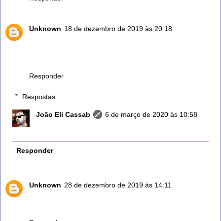
Unknown
18 de dezembro de 2019 às 20:18
Sempre usei e faço uso na limpeza da casa diariamente.
Uso TB na podologia para assepsia dos pés é um
excelente ácido e bactericida.
Responder
Respostas
João Eli Cassab
6 de março de 2020 às 10:58
Perfeito, valeu!
Responder
Unknown
28 de dezembro de 2019 às 14:11
Eu sempre usei o vinagre é gosto muito e aqui aprendi
novas experiências não sabia esta dos pés e gostei muito.