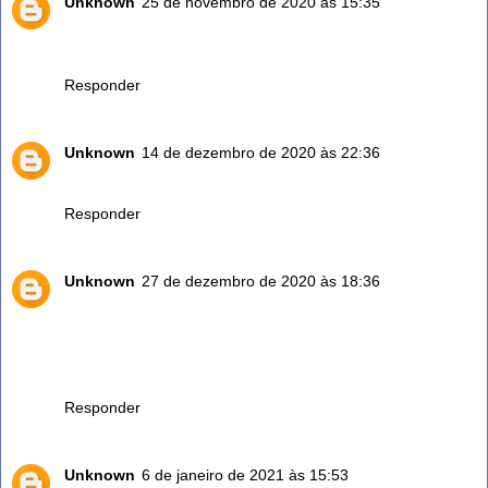
Unknown
25 de novembro de 2020 às 15:35
Quando completei 50 anos entrei n menopausa e meu
ginecologista indicou folha de amora branca..gostei muito
Responder
Unknown
14 de dezembro de 2020 às 22:36
É maravilhoso 💞
Responder
Unknown
27 de dezembro de 2020 às 18:36
Gostei muito da matéria.... parabéns pela pesquisa....eu
vivo assim morta em pé,tomo o chá de folhas de amora
mais não com frequência agora vou tomar todo dia....
obrigada 🌹🌹🌼🌼💖💖
Responder
Unknown
6 de janeiro de 2021 às 15:53