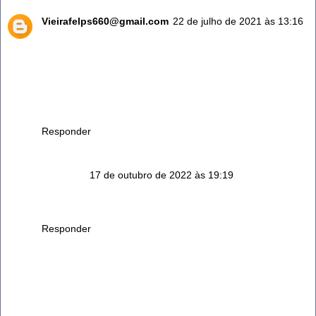
Vieirafelps660@gmail.com
22 de julho de 2021 às 13:16
Além de todos os beneficios acima citados, eu deixar bem
claro: a folha de amora ezta salvando minha vida. Apenas
com com 3 chás parei de tomar remédio para asma que
desde a infância me acompanha. Mas Deus e mais eu amo
o chá principal.ente das folhas novinha. Gratidão a Deus
por tudo.
Responder
Anônimo
17 de outubro de 2022 às 19:19
Alguém pode me dizer se a folha da amora Silvestre serve
para fazer chás
Responder