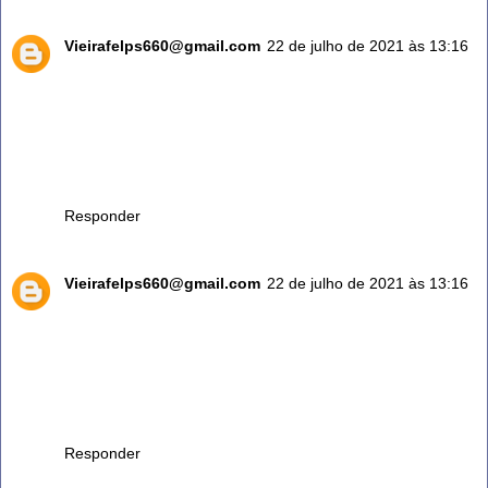
Vieirafelps660@gmail.com
22 de julho de 2021 às 13:16
Além de todos os beneficios acima citados, eu deixar bem
claro: a folha de amora ezta salvando minha vida. Apenas
com com 3 chás parei de tomar remédio para asma que
desde a infância me acompanha. Mas Deus e mais eu amo
o chá principal.ente das folhas novinha. Gratidão a Deus
por tudo.
Responder
Vieirafelps660@gmail.com
22 de julho de 2021 às 13:16
Além de todos os beneficios acima citados, eu deixar bem
claro: a folha de amora ezta salvando minha vida. Apenas
com com 3 chás parei de tomar remédio para asma que
desde a infância me acompanha. Mas Deus e mais eu amo
o chá principal.ente das folhas novinha. Gratidão a Deus
por tudo.
Responder